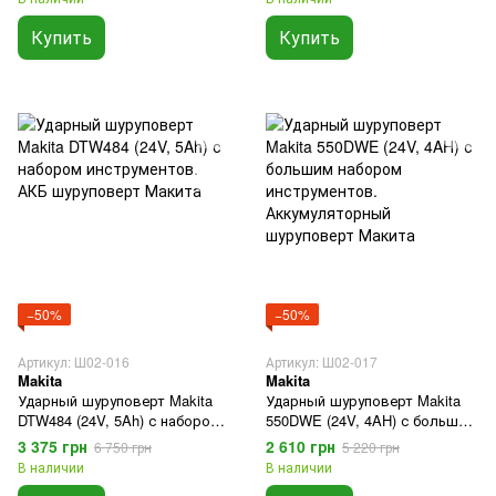
Макита
Купить
Купить
−50%
−50%
Артикул: Ш02-016
Артикул: Ш02-017
Makita
Makita
Ударный шуруповерт Makita
Ударный шуруповерт Makita
DTW484 (24V, 5Ah) с набором
550DWE (24V, 4AH) с большим
инструментов. АКБ
набором инструментов.
3 375 грн
2 610 грн
6 750 грн
5 220 грн
шуруповерт Макита
Аккумуляторный шуруповерт
В наличии
В наличии
Макита