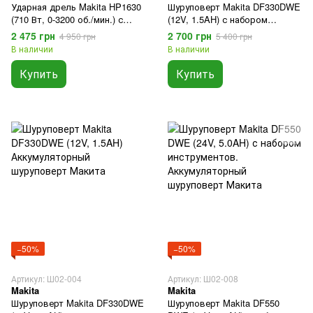
Ударная дрель Makita HP1630
Шуруповерт Makita DF330DWE
(710 Вт, 0-3200 об./мин.) с
(12V, 1.5AH) с набором
набором инструментов.
инструментов.
2 475 грн
2 700 грн
4 950 грн
5 400 грн
Ударная дрель Макита
Аккумуляторный шуруповерт
В наличии
В наличии
Макита
Купить
Купить
−50%
−50%
Артикул: Ш02-004
Артикул: Ш02-008
Makita
Makita
Шуруповерт Makita DF330DWE
Шуруповерт Makita DF550