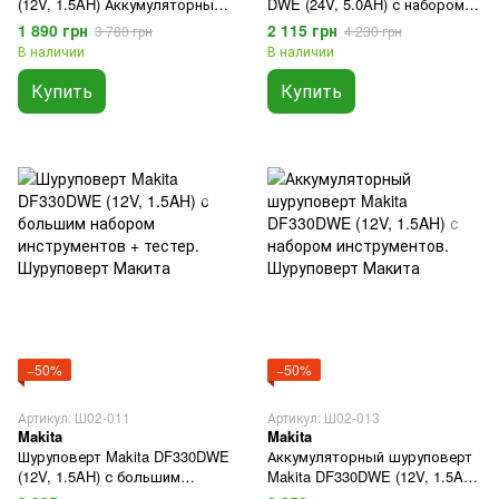
(12V, 1.5AH) Аккумуляторный
DWE (24V, 5.0AH) с набором
шуруповерт Макита
инструментов.
1 890 грн
2 115 грн
3 780 грн
4 230 грн
Аккумуляторный шуруповерт
В наличии
В наличии
Макита
Купить
Купить
−50%
−50%
Артикул: Ш02-011
Артикул: Ш02-013
Makita
Makita
Шуруповерт Makita DF330DWE
Аккумуляторный шуруповерт
(12V, 1.5AH) с большим
Makita DF330DWE (12V, 1.5AH)
набором инструментов +
с набором инструментов.