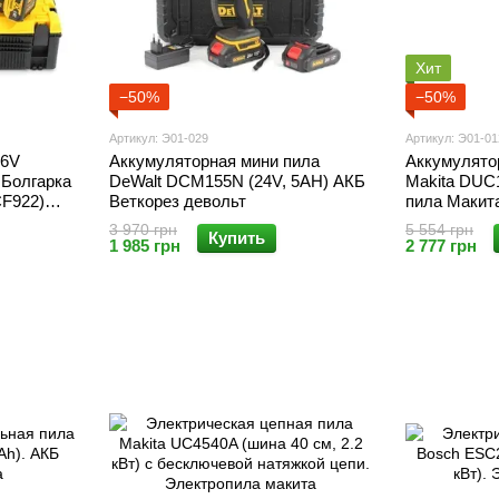
Хит
−50%
−50%
Артикул: Э01-029
Артикул: Э01-01
36V
Аккумуляторная мини пила
Аккумулято
Болгарка
DeWalt DCM155N (24V, 5AH) АКБ
Makita DUC1
F922)
Веткорез девольт
пила Макит
3 970 грн
5 554 грн
Купить
1 985 грн
2 777 грн