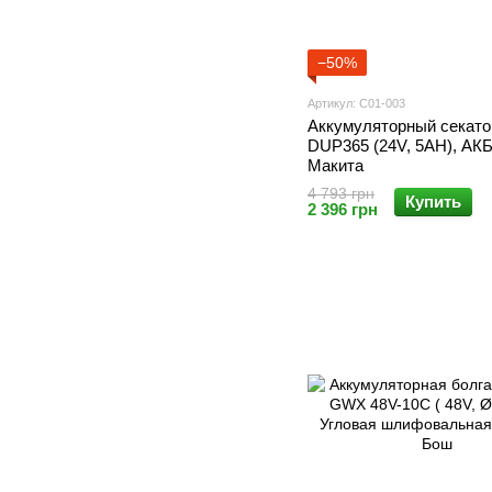
−50%
Артикул: С01-003
Аккумуляторный секато
DUP365 (24V, 5AH), АКБ
Макита
4 793 грн
Купить
2 396 грн