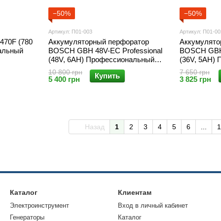
−50%
−50%
Артикул: П01-003
Артикул: П01-00
470F (780
Аккумуляторный перфоратор
Аккумулято
нальный
BOSCH GBH 48V-EC Professional
BOSCH GBH 
(48V, 6AH) Профессиональный
(36V, 5AH)
перфоратор Бош
перфоратор
10 800 грн
7 650 грн
Купить
5 400 грн
3 825 грн
Назад
1
2
3
4
5
6
...
1
Каталог
Клиентам
Электроинструмент
Вход в личный кабинет
Генераторы
Каталог