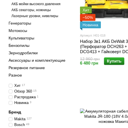
АКБ мойки высокого давления
Хит
АКБ секаторы, ножницы
Лазерные уровни, нивелиры
−50%
Генераторы
Новинка
Мотокосы
Артикул: Н01-018
Культиваторы
Набор 3в1 АКБ DeWalt 
Бензопилы
(Перфоратор DCH263 + 
DCG413 + Гайковерт DC
Зернодробилки
Набор 3в1 Деволт
12 960 грн
Аксессуары и комплектующие
Купить
6 480 грн
Резервное питание
Разное
Хит
17
Обзор 360
15
Распродажа
1
Новинка
3
Бренд
Makita
127
Bosch
49