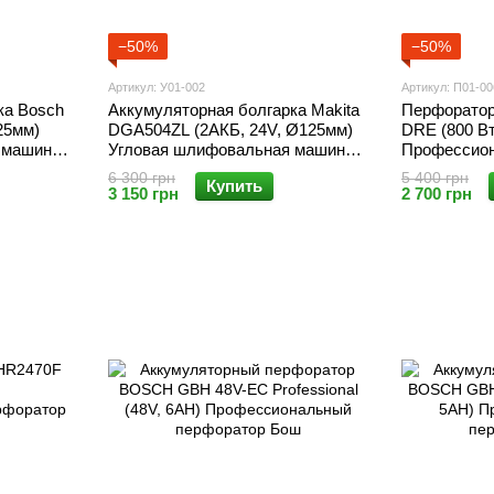
−50%
−50%
Артикул: У01-002
Артикул: П01-00
ка Bosch
Аккумуляторная болгарка Makita
Перфорато
25мм)
DGA504ZL (2АКБ, 24V, Ø125мм)
DRE (800 Вт
 машина
Угловая шлифовальная машина
Профессион
Макита
Бош
6 300 грн
5 400 грн
Купить
3 150 грн
2 700 грн