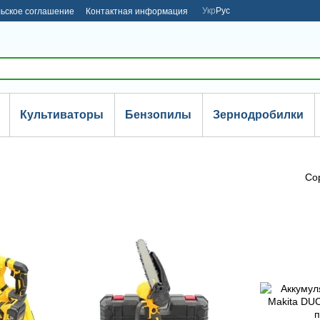
Укр
Рус
ьское соглашение
Контактная информация
Культиваторы
Бензопилы
Зернодробилки
Со