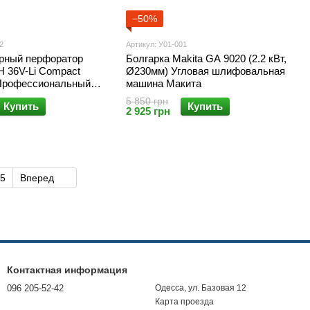
−50%
2
Артикул: У01-001
рный перфоратор
Болгарка Makita GA 9020 (2.2 кВт,
36V-Li Compact
Ø230мм) Угловая шлифовальная
 Профессиональный
машина Макита
 Бош
5 850 грн
Купить
Купить
2 925 грн
5
Вперед
Контактная информация
096 205-52-42
Одесса, ул. Базовая 12
Карта проезда