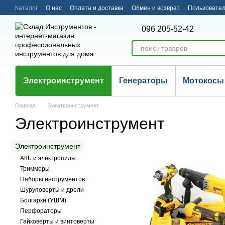
Перейти к основному контенту
Каталог
О нас
Оплата и доставка
Обмен и возврат
Пользовател
096 205-52-42
Электроинструмент
Генераторы
Мотокосы
Главная
Электроинструмент
Электроинструмент
Электроинструмент
АКБ и электропилы
Триммеры
Наборы инструментов
Шуруповерты и дрели
Болгарки (УШМ)
Перфораторы
Гайковерты и винтоверты