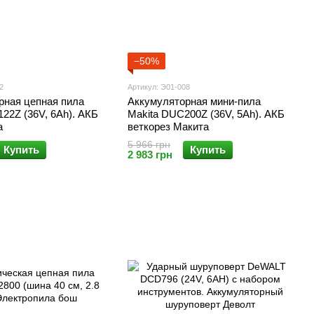
−50%
2
Артикул: Э01-008
рная цепная пила
Аккумуляторная мини-пила
22Z (36V, 6Ah). АКБ
Makita DUC200Z (36V, 5Аh). АКБ
а
веткорез Макита
5 966 грн
Купить
Купить
2 983 грн