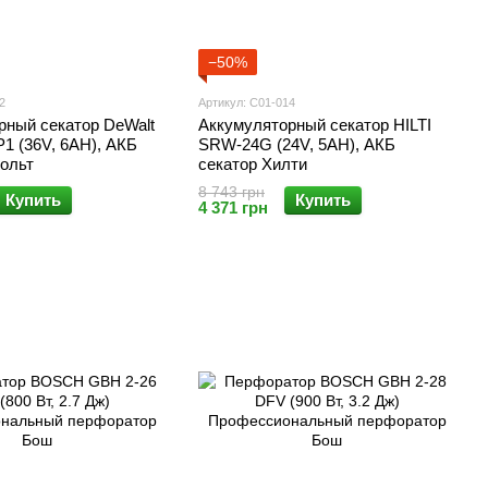
−50%
2
Артикул: С01-014
рный секатор DeWalt
Аккумуляторный секатор HILTI
 (36V, 6AH), АКБ
SRW-24G (24V, 5AH), АКБ
вольт
секатор Хилти
8 743 грн
Купить
Купить
4 371 грн