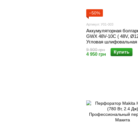
−50%
Артикул: У01-003
Аккумуляторная болгар
GWX 48V-10C ( 48V, Ø1
Угловая шлифовальная
Бош
9 900 грн
Купить
4 950 грн