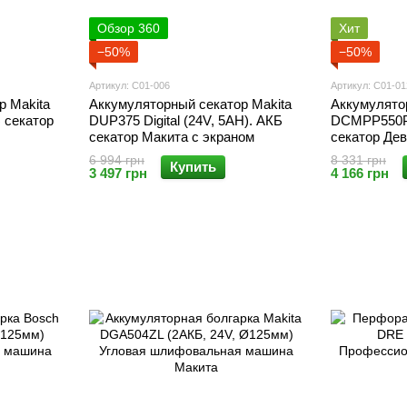
Обзор 360
Хит
−50%
−50%
Артикул: С01-006
Артикул: С01-01
р Makita
Аккумуляторный секатор Makita
Аккумулято
 секатор
DUP375 Digital (24V, 5AH). АКБ
DCMPP550P1
секатор Макита с экраном
секатор Де
6 994 грн
8 331 грн
Купить
3 497 грн
4 166 грн