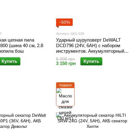
−50%
7
Артикул: Ш01-028
кая цепная пила
Ударный шуруповерт DeWALT
00 (шина 40 см, 2.8
DCD796 (24V, 6AH) с набором
тропила бош
инструментов. Аккумуляторный
шуруповерт Деволт
6 300 грн
Купить
Купить
3 150 грн
подарок