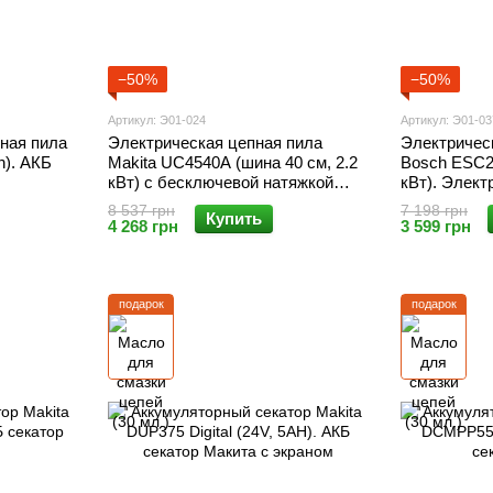
−50%
−50%
Артикул: Э01-024
Артикул: Э01-03
ная пила
Электрическая цепная пила
Электричес
h). АКБ
Makita UC4540A (шина 40 см, 2.2
Bosch ESC28
кВт) с бесключевой натяжкой
кВт). Элек
цепи. Электропила макита
8 537 грн
7 198 грн
Купить
4 268 грн
3 599 грн
подарок
подарок