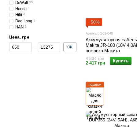
DeWalt
95
Honda
3
Hilti
4
Dao Long
1
−50%
HAN
2
Артикул: Э01-048
Цена, грн
Аккумуляторная сабель
От Цена, грн
До Цена, грн
Makita JR-180 (18V 4.0A
OK
ножовка Макита
4 834 грн
Купить
2 417 грн
подарок