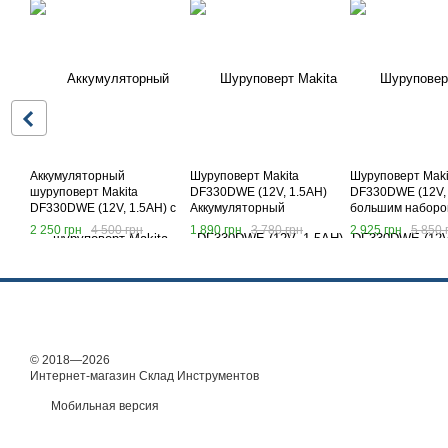
Аккумуляторный
Шуруповерт Makita
Шуруповерт Maki
шуруповерт Makita
DF330DWE (12V, 1.5AH)
DF330DWE (12V, 
DF330DWE (12V, 1.5AH) с
Аккумуляторный
большим наборо
набором инструментов.
шуруповерт Макита
инструментов + 
2 250 грн
4 500 грн
1 890 грн
3 780 грн
2 925 грн
5 850 
Шуруповерт Макита
Шуруповерт Мак
© 2018—2026
Интернет-магазин Склад Инструментов
Мобильная версия