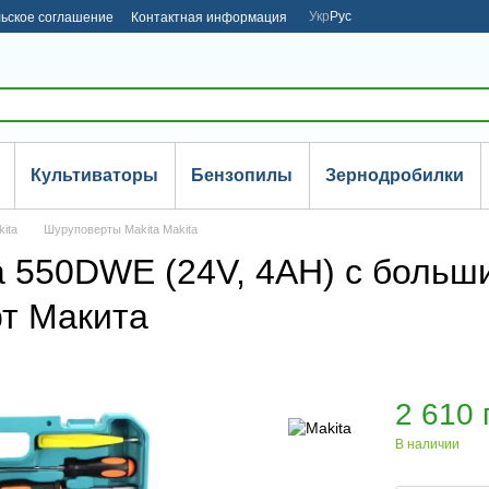
Укр
Рус
ьское соглашение
Контактная информация
Культиваторы
Бензопилы
Зернодробилки
ita
Шуруповерты Makita Makita
a 550DWE (24V, 4AH) с больш
т Макита
2 610 
В наличии