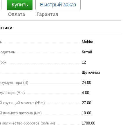
Купить
Быстрый заказ
Оплата
Гарантия
стики
ль
Makita
водитель
Китай
срок
12
я
Щеточный
ккумулятора (В)
24.00
улятора (А·ч)
4.00
 крутящий момент (H*m)
27.00
 диаметр патрона (мм)
10.00
 количество оборотов (об/мин)
1700.00