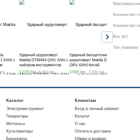
Максимальное
Количество с
Количество с
Вес (кг)
Тип упаковки
ta
Ударный шуруповерт
Ударный бесщеточный
Шуруповерт
1.5AH) с
Makita DTW484 (24V, 5Ah) с
шуруповерт Makita DWT485
DF330DWE (
м
набором инструментов.
(36V, 6AH) Китай.
набором ин
тестер.
АКБ шуруповерт Макита
Аккумуляторная дрель-
Аккумулят
грн
3 375 грн
6 750 грн
3 600 грн
7 200 грн
2 700 грн
ита
шуруповерт с ударом
шуруповер
Макита
Каталог
Клиентам
Электроинструмент
Вход в личный кабинет
Генераторы
Каталог
Мотокосы
О нас
Культиваторы
Оплата и доставка
Бензопилы
Обмен и возврат