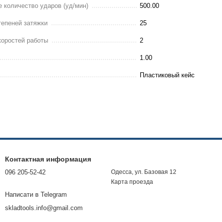
 количество ударов (уд/мин)
500.00
тепеней затяжки
25
коростей работы
2
1.00
Пластиковый кейс
 Makita
Ударная дрель Makita
Ударный бесщеточный
Шуруп
12V, 1.5AH) с
HP1630 (710 Вт, 0-3200 об./
шуруповерт Makita DTW485
DWE (
струментов.
мин.) с набором
(36V, 6AH). Аккумуляторная
набор
орный
инструментов. Ударная
дрель-шуруповерт с
Аккум
5 400 грн
2 475 грн
4 950 грн
4 500 грн
9 000 грн
2 115 
т Макита
дрель Макита
ударом Макита
шуруп
Контактная информация
096 205-52-42
Одесса, ул. Базовая 12
Карта проезда
Написати в Telegram
skladtools.info@gmail.com