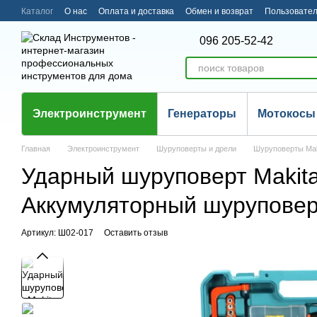
Перейти к основному контенту
Каталог
О нас
Оплата и доставка
Обмен и возврат
Пользовател
096 205-52-42
Электроинструмент
Генераторы
Мотокосы
Главная
Электроинструмент
Шуруповерты и дрели
Шуруповерты Mak
Ударный шуруповерт Makit
Аккумуляторный шуруповер
Артикул: Ш02-017
Оставить отзыв