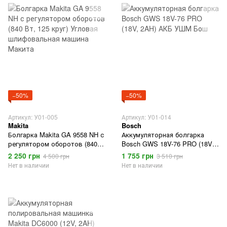
−50%
−50%
Артикул: У01-005
Артикул: У01-014
Makita
Bosch
Болгарка Makita GA 9558 NH с
Аккумуляторная болгарка
регулятором оборотов (840
Bosch GWS 18V-76 PRO (18V,
Вт, 125 круг) Угловая
2AH) АКБ УШМ Бош
2 250 грн
1 755 грн
4 500 грн
3 510 грн
шлифовальная машина
Нет в наличии
Нет в наличии
Макита