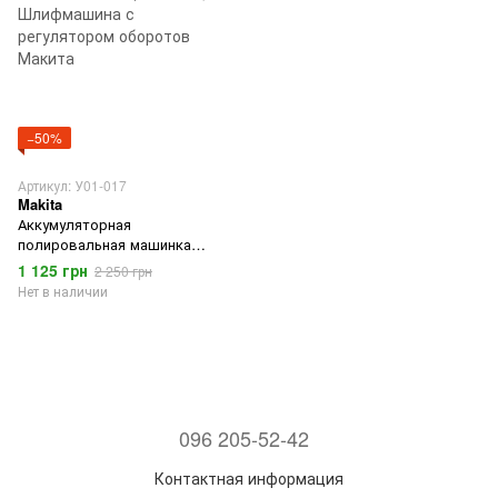
−50%
Артикул: У01-017
Makita
Аккумуляторная
полировальная машинка
Makita DC6000 (12V, 2AH)
1 125 грн
2 250 грн
Шлифмашина с регулятором
Нет в наличии
оборотов Макита
096 205-52-42
Контактная информация