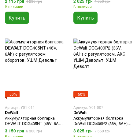
2 115 грн
2 025 грн
4 230 грн
4 050 грн
регулятором оборотов
Макита GA5030
В наличии
В наличии
Деволт
Купить
Купить
−50%
−50%
Артикул: У01-011
Артикул: У01-007
DeWalt
DeWalt
Аккумуляторная болгарка
Аккумуляторная болгарка
DEWALT DCG405NT (48V, 6Ah)
DeWalt DCG409P2 (36V, 6AH) с
с регулятором оборотов.
регулятором, АКБ УШМ
3 150 грн
3 825 грн
6 300 грн
7 650 грн
УШМ Девольт
Девольт, УШМ Деволт
В наличии
В наличии