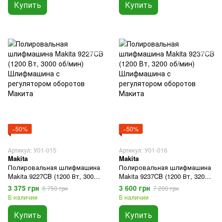
Купить
Купить
−50%
−50%
Артикул: У01-015
Артикул: У01-016
Makita
Makita
Полировальная шлифмашина
Полировальная шлифмашина
Makita 9227CB (1200 Вт, 3000
Makita 9237CB (1200 Вт, 3200
об/мин) Шлифмашина с
об/мин) Шлифмашина с
3 375 грн
3 600 грн
6 750 грн
7 200 грн
регулятором оборотов
регулятором оборотов
В наличии
В наличии
Макита
Макита
Купить
Купить