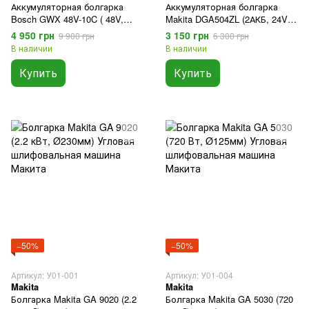
Аккумуляторная болгарка
Аккумуляторная болгарка
Bosch GWX 48V-10C ( 48V,
Makita DGA504ZL (2АКБ, 24V,
Ø125мм) Угловая
Ø125мм) Угловая
4 950 грн
3 150 грн
9 900 грн
6 300 грн
шлифовальная машина Бош
шлифовальная машина
В наличии
В наличии
Макита
Купить
Купить
−50%
−50%
Артикул: У01-001
Артикул: У01-004
Makita
Makita
Болгарка Makita GA 9020 (2.2
Болгарка Makita GA 5030 (720