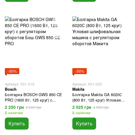
−50%
−50%
Артикул: У01-019
Артикул: У01-020
Bosch
Makita
Болгарка BOSCH GWS 850 CE
Болгарка Makita GA 6020С
PRO (1600 Вт, 125 круг) с
(800 Вт, 125 круг) Угловая
регулятором оборотов Бош
шлифовальная машина с
2 250 грн
2 025 грн
4 500 грн
4 050 грн
GWS 850 CE PRO
регулятором оборотов
В наличии
В наличии
Макита
Купить
Купить