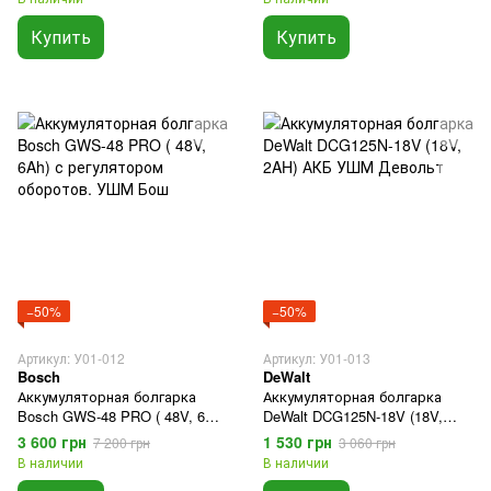
Купить
Купить
−50%
−50%
Артикул: У01-012
Артикул: У01-013
Bosch
DeWalt
Аккумуляторная болгарка
Аккумуляторная болгарка
Bosch GWS-48 PRO ( 48V, 6Ah)
DeWalt DCG125N-18V (18V,
с регулятором оборотов.
2AH) АКБ УШМ Девольт
3 600 грн
1 530 грн
7 200 грн
3 060 грн
УШМ Бош
В наличии
В наличии