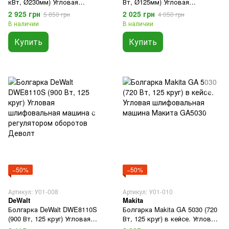
кВт, Ø230мм) Угловая
Вт, Ø125мм) Угловая
шлифовальная машина
шлифовальная машина
2 925 грн
2 025 грн
5 850 грн
4 050 грн
Макита
Макита
В наличии
В наличии
Купить
Купить
−50%
−50%
Артикул: У01-008
Артикул: У01-010
DeWalt
Makita
Болгарка DeWalt DWE8110S
Болгарка Makita GA 5030 (720
(900 Вт, 125 круг) Угловая
Вт, 125 круг) в кейсе. Угловая
шлифовальная машина с
шлифовальная машина