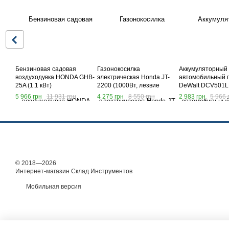
Бензиновая садовая
Газонокосилка
Аккумуляторный
воздуходувка HONDA GHB-
электрическая Honda JT-
автомобильный 
25A (1.1 кВт)
2200 (1000Вт, лезвие
DeWalt DCV501LN
305мм), электрическая
6AH) АКБ пылесо
5 966 грн
11 931 грн
4 275 грн
8 550 грн
2 983 грн
5 966 
газонокосилка Хонда
© 2018—2026
Интернет-магазин Склад Инструментов
Мобильная версия