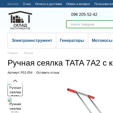
Перейти к основному контенту
Каталог
О нас
Оплата и доставка
Обмен и возврат
Пользовател
096 205-52-42
Электроинструмент
Генераторы
Мотокосы
Главная
Разное
Ручная сеялка TATA 7A2 с к
Артикул: Р01-054
Оставить отзыв