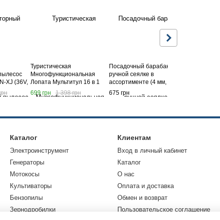
Туристическая
Посадочный барабан к
Сеялка ов
пылесос
Многофункциональная
ручной сеялке в
Tossa TS-Z0
-XJ (36V,
Лопата Мультитул 16 в 1
ассортименте (4 мм, 12 или
высева, тре
с Деволт
(длина 76 см.)
20 ячеек)
грн
699 грн
1 398 грн
675 грн
11 108 грн
Каталог
Клиентам
Электроинструмент
Вход в личный кабинет
Генераторы
Каталог
Мотокосы
О нас
Культиваторы
Оплата и доставка
Бензопилы
Обмен и возврат
Зернодробилки
Пользовательское соглашение