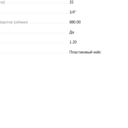
см)
15
1/4"
оротов (об/мин)
880.00
Да
чки с
1.20
ью регулировки
ки
Пластиковый кейс
 грн