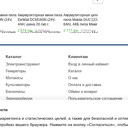
мини пила
Аккумуляторная мини пила
Аккумуляторная цепная
Электричес
N (24V,
DeWalt DCM160N (24V,
пила Makita DUC122Z (36V,
пила Makit
4AH, шина 20 см) с
6Ah). АКБ пила Макита
(шина 40 см
полуавтоматической
бесключево
грн
2 674 грн
5 348 грн
2 777 грн
5 554 грн
4 268 грн
смазкой цепи
цепи. Элек
Каталог
Клиентам
Электроинструмент
Вход в личный кабинет
Генераторы
Каталог
Мотокосы
О нас
Культиваторы
Оплата и доставка
Бензопилы
Обмен и возврат
Зернодробилки
Пользовательское соглашение
Аксессуары и комплектующие
Контактная информация
ости
Резервное питание
маркетинга и статистических целей, а также для безопасной и опт
Разное
тройках вашего браузера. Нажмите на кнопку «Согласиться», чтобы