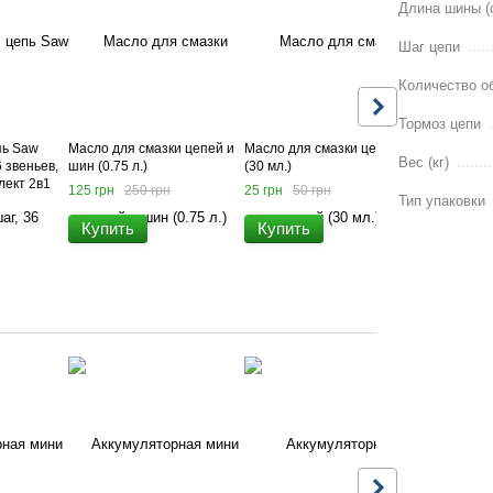
Длина шины (
Шаг цепи
Количество об
Тормоз цепи
пь Saw
Масло для смазки цепей и
Масло для смазки цепей
Защитные о
Вес (кг)
6 звеньев,
шин (0.75 л.)
(30 мл.)
возможност
лект 2в1
длины дуж
125 грн
250 грн
25 грн
50 грн
Тип упаковки
50 грн
100
Купить
Купить
Купить