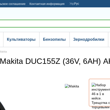
Укр
Рус
ьское соглашение
Контактная информация
Культиваторы
Бензопилы
Зернодробилки
Makita
Makita DUC155Z (36V, 6AH) А