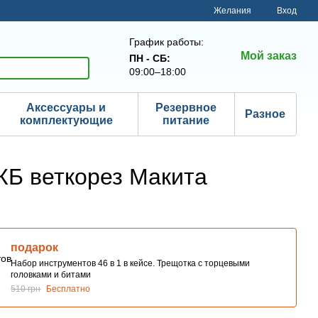
Желания
Вход
График работы:
Мой заказ
ПН - СБ:
09:00–18:00
Аксессуары и
Резервное
Разное
комплектующие
питание
КБ веткорез Макита
подарок
Набор инструментов 46 в 1 в кейсе. Трещотка с торцевыми
головками и битами
510 грн
Бесплатно