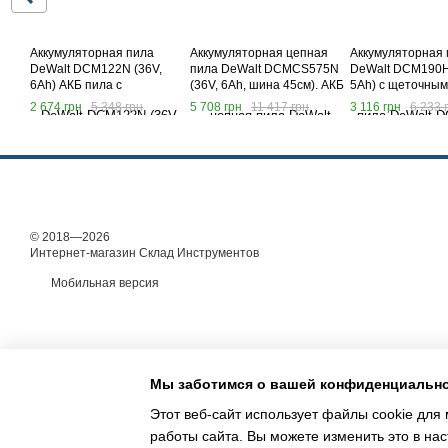
Аккумуляторная пила
Аккумуляторная цепная
Аккумуляторная 
DeWalt DCM122N (36V,
пила DeWalt DCMCS575N
DeWalt DCM190H
6Аh) АКБ пила с
(36V, 6Ah, шина 45см). АКБ
5Аh) с щеточным
автоматической смазкой
пила Деволт
двигателем
2 674 грн
5 348 грн
5 708 грн
11 417 грн
3 116 грн
6 233 
цепи
© 2018—2026
Интернет-магазин Склад Инструментов
Мобильная версия
Мы заботимся о вашей конфиденциальн
Этот веб-сайт использует файлы cookie для 
работы сайта. Вы можете изменить это в нас