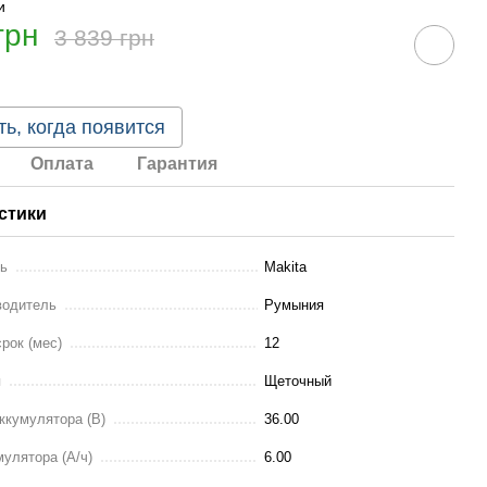
грн
3 839 грн
ь, когда появится
Оплата
Гарантия
стики
ль
Makita
водитель
Румыния
рок (мес)
12
я
Щеточный
ккумулятора (В)
36.00
улятора (А/ч)
6.00