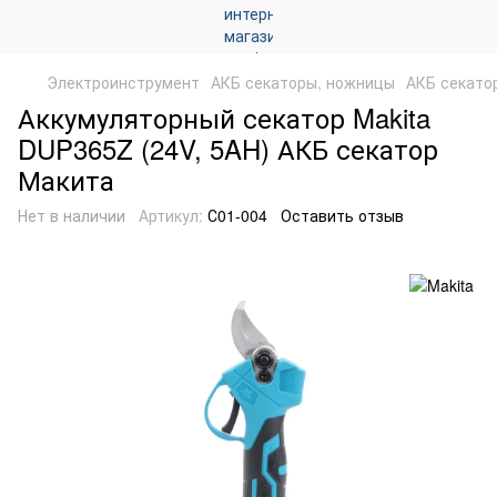
Электроинструмент
АКБ секаторы, ножницы
АКБ секато
Аккумуляторный секатор Makita
DUP365Z (24V, 5AH) АКБ секатор
Макита
Нет в наличии
Артикул:
С01-004
Оставить отзыв