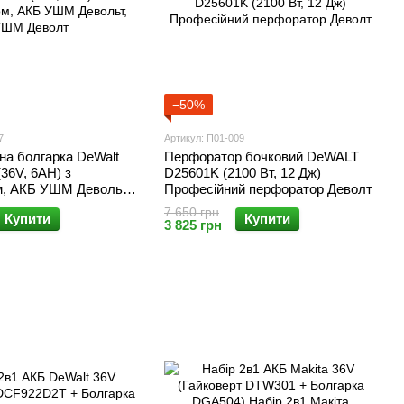
−50%
7
Артикул: П01-009
на болгарка DeWalt
Перфоратор бочковий DeWALT
36V, 6AH) з
D25601K (2100 Вт, 12 Дж)
м, АКБ УШМ Девольт,
Професійний перфоратор Деволт
т
7 650 грн
Купити
Купити
3 825 грн