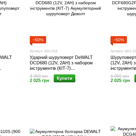
−50%
−50%
Артикул: Ш01-018
Артикул: Ш01-0
eWALT
Ударний шуруповерт DeWALT
Шуруповер
DCD680 (12V, 2AH) з набором
(12V, 2AH) 
інструментів (КІТ-7)
інструменті
еволт
Акумуляторний шуруповерт
шуруповерт
4 050 грн
4 050 грн
Купити
Деволт
2 025 грн
2 025 грн