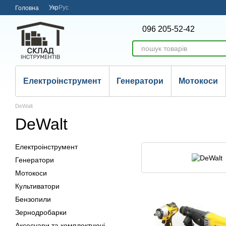
Перейти до основного контенту
Укр
Рус
Головна
096 205-52-42
Електроінструмент
Генератори
Мотокоси
DeWalt
DeWalt
Електроінструмент
Генератори
Мотокоси
Культиватори
Бензопили
Зернодробарки
Аксесуари та комплектуючі