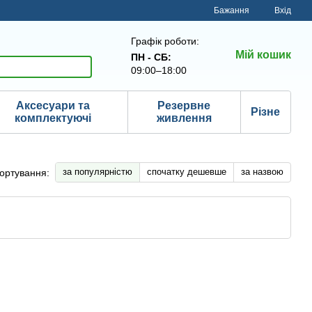
Бажання
Вхід
Графік роботи:
Мій кошик
ПН - СБ:
09:00–18:00
Аксесуари та
Резервне
Різне
комплектуючі
живлення
за популярністю
спочатку дешевше
за назвою
ортування: