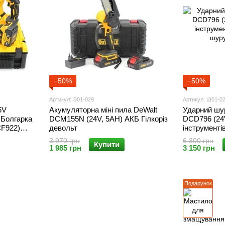
−50%
−50%
Артикул: Э01-029
Артикул: Ш01-0
6V
Акумуляторна міні пила DeWalt
Ударний шу
Болгарка
DCM155N (24V, 5AH) АКБ Гілкоріз
DCD796 (24
F922)
девольт
інструменті
шуруповерт
3 970 грн
6 300 грн
Купити
1 985 грн
3 150 грн
Подарунок