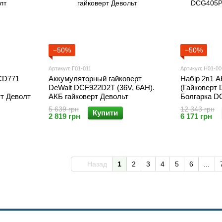
−50%
−50%
Артикул: Г01-011
Артикул: Н01-00
CD771
Аккумуляторный гайковерт
Набір 2в1 А
DeWalt DCF922D2T (36V, 6AH).
(Гайковерт
ут Деволт
АКБ гайковерт Девольт
Болгарка D
Деволт
5 639 грн
12 343 грн
Купити
2 819 грн
6 171 грн
Назад
1
2
3
4
5
6
...