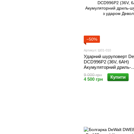
−50%
Артикул: Ш01-010
Ударний шуруповерт D
DCD996P2 (36V, 6AH)
Акумуляторний дриль-
шупуповерт з ударом Д
9 000 грн
Купити
4 500 грн