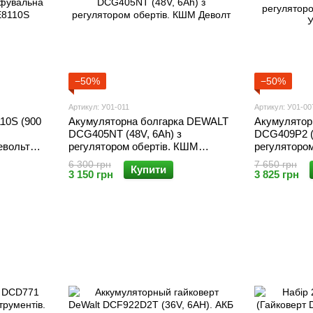
−50%
−50%
Артикул: У01-011
Артикул: У01-00
10S (900
Акумуляторна болгарка DEWALT
Акумулятор
DCG405NT (48V, 6Ah) з
DCG409P2 (
евольт
регулятором обертів. КШМ
регуляторо
Деволт
УШМ Девол
6 300 грн
7 650 грн
Купити
3 150 грн
3 825 грн