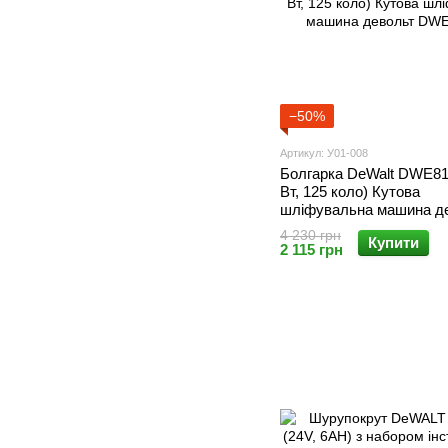
−50%
Артикул: У01-008
Болгарка DeWalt DWE81
Вт, 125 коло) Кутова
шліфувальна машина д
DWE8110S
4 230 грн
Купити
2 115 грн