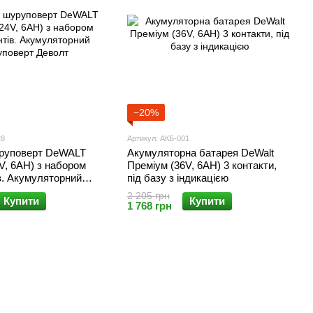
−20%
28
Артикул: АКБ-001
руповерт DeWALT
Акумуляторна батарея DeWalt
V, 6AH) з набором
Преміум (36V, 6AH) 3 контакти,
в. Акумуляторний
під базу з індикацією
 Деволт
2 205 грн
Купити
Купити
1 768 грн