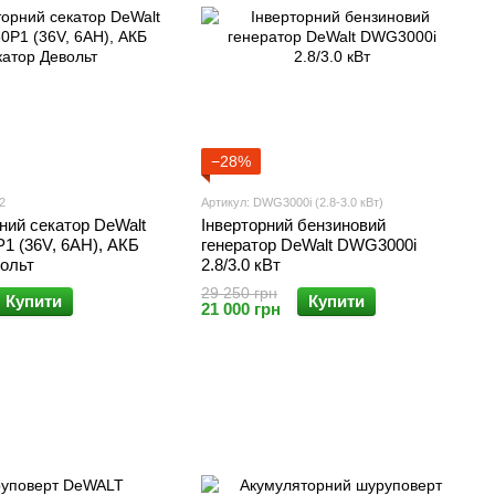
−28%
2
Артикул: DWG3000i (2.8-3.0 кВт)
ний секатор DeWalt
Інверторний бензиновий
 (36V, 6AH), АКБ
генератор DeWalt DWG3000i
вольт
2.8/3.0 кВт
29 250 грн
Купити
Купити
21 000 грн