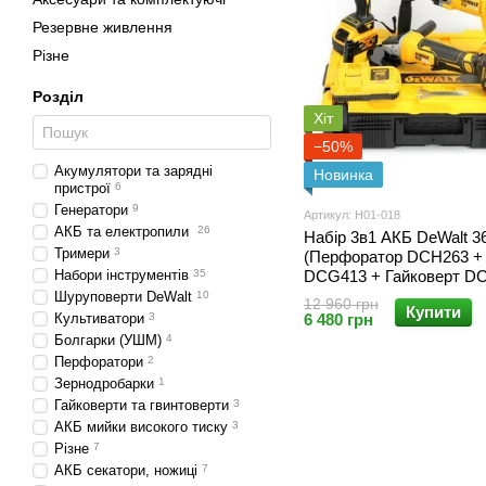
Резервне живлення
Різне
Розділ
Хіт
−50%
Акумулятори та зарядні
Новинка
пристрої
6
Генератори
9
Артикул: Н01-018
АКБ та електропили
26
Набір 3в1 АКБ DeWalt 3
Тримери
3
(Перфоратор DCH263 + 
Набори інструментів
35
DCG413 + Гайковерт DC
Набір 3в1 Девольт
Шуруповерти DeWalt
10
12 960 грн
Купити
Культиватори
3
6 480 грн
Болгарки (УШМ)
4
Перфоратори
2
Зернодробарки
1
Гайковерти та гвинтоверти
3
АКБ мийки високого тиску
3
Різне
7
АКБ секатори, ножиці
7