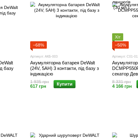
Хіт
−68%
−50%
Артикул: АКБ-003
Артикул: С01-01
DeWalt
Акумуляторна батарея DeWalt
Акумулятор
ід базу
(24V, 5AH) 3 контакти, під базу з
DCMPP550P1
індикацією
секатор Де
1 935 грн
8 331 грн
Купити
617 грн
4 166 грн