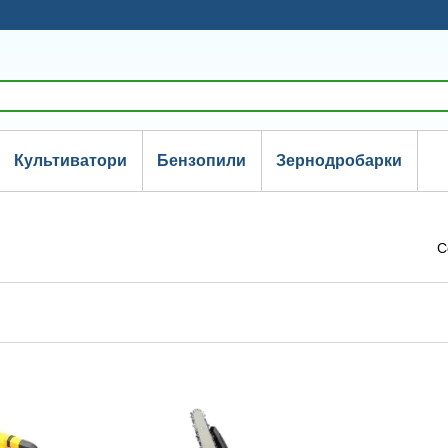
Культиватори
Бензопили
Зернодробарки
С