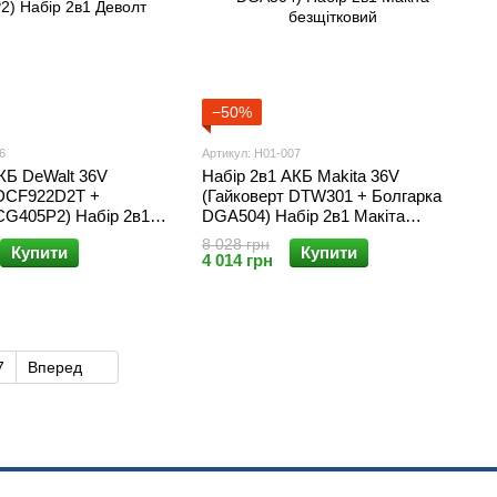
−50%
6
Артикул: Н01-007
КБ DeWalt 36V
Набір 2в1 АКБ Makita 36V
 DCF922D2T +
(Гайковерт DTW301 + Болгарка
CG405P2) Набір 2в1
DGA504) Набір 2в1 Макіта
безщітковий
8 028 грн
Купити
Купити
4 014 грн
7
Вперед