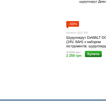
−50%
Артикул: Ш01-030
Шурупокрут DeWALT D
(24V, 6AH) з набором
інструментів. шурупокр
4 500 грн
Купити
2 250 грн