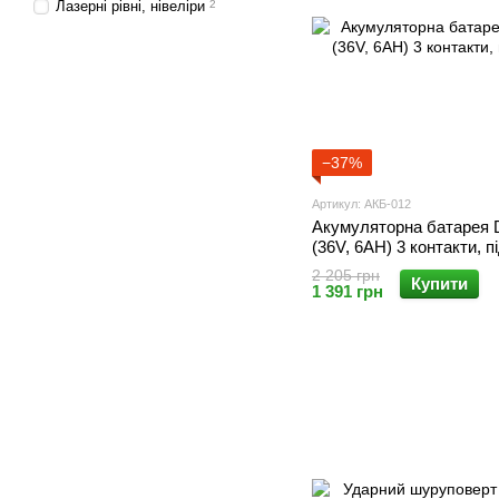
Лазерні рівні, нівеліри
2
−37%
Артикул: АКБ-012
Акумуляторна батарея 
(36V, 6AH) 3 контакти, п
2 205 грн
Купити
1 391 грн