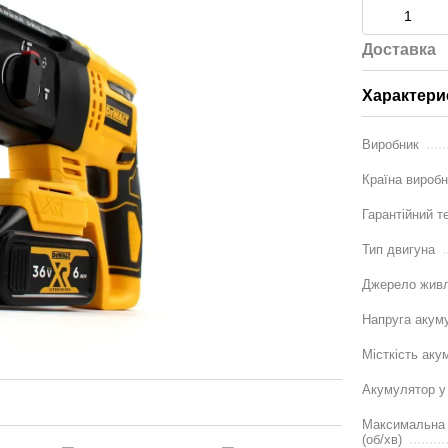
Доставка
Характери
Виробник
Країна вироб
Гарантійний те
Тип двигуна
Джерело жив
Напруга акум
Місткість аку
Акумулятор у
Максимальна к
(об/хв)