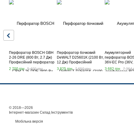
Перфоратор BOSCH GBH
Перфоратор бочковий
Акумуляторний
2-26 DRE (800 Вт, 2.7 Дж)
DeWALT D25601K (2100 Вт,
перфоратор BO
Професійний перфоратор
12 Дж) Професійний
36V-EC Pro (36V,
Бош
перфоратор Деволт
Професійний пе
2 700 грн
5 400 грн
3 825 грн
7 650 грн
3 682 грн
7 364 
Бош
© 2018—2026
Інтернет-магазин Склад Інструментів
Мобільна версія