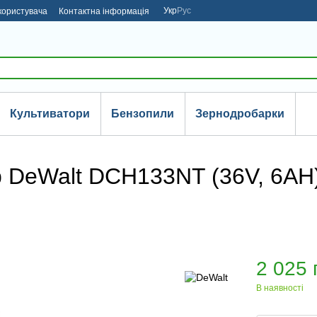
Укр
Рус
користувача
Контактна інформація
Культиватори
Бензопили
Зернодробарки
 DeWalt DCH133NT (36V, 6AH
2 025 
В наявності