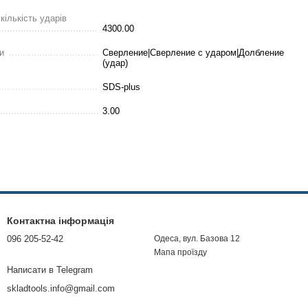
ількість ударів
4300.00
и
Сверление|Сверление с ударом|Долбление
(удар)
SDS-plus
3.00
рний
Акумуляторний
Перфоратор BOSCH GBH
ор BOSCH GBH
перфоратор Makita
2-28 DFV (900 Вт, 3.2 Дж)
act (36V, 5AH)
DHR202 (36V, 6AH), АКБ
Професійний перфоратор
ий перфоратор
перфоратор Макіта
Бош
7 650 грн
3 086 грн
6 171 грн
2 925 грн
5 850 грн
Контактна інформація
096 205-52-42
Одеса, вул. Базова 12
Мапа проїзду
Написати в Telegram
skladtools.info@gmail.com