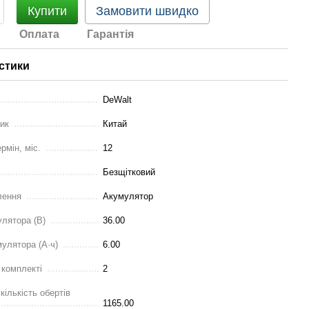
Купити
Замовити швидко
Оплата
Гарантія
стики
DeWalt
ник
Китай
рмін, міс.
12
Безщітковий
лення
Акумулятор
улятора (В)
36.00
мулятора (А·ч)
6.00
 комплекті
2
ількість обертів
1165.00