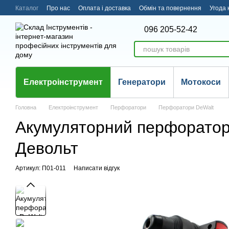
Перейти до основного контенту
Каталог
Про нас
Оплата і доставка
Обмін та повернення
Угода 
096 205-52-42
Електроінструмент
Генератори
Мотокоси
Головна
Електроінструмент
Перфоратори
Перфоратори DeWalt
Акумуляторний перфоратор
Девольт
Артикул: П01-011
Написати відгук