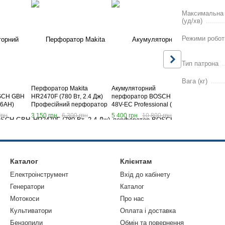
Максимальна к
(уд/хв)
Режими робот
Тип патрона
Вага (кг)
Перфоратор Makita
Акумуляторний
Акумулято
SCH GBH
HR2470F (780 Вт, 2.4 Дж)
перфоратор BOSCH GBH
перфорат
 6AH)
Професійний перфоратор
48V-EC Professional (48V,
36V-Li Comp
рфоратор
Макіта
6AH) Професійний
Професійн
грн
3 150 грн
6 300 грн
5 400 грн
10 800 грн
3 825 грн
перфоратор Бош
Бош
Каталог
Клієнтам
Електроінструмент
Вхід до кабінету
Генератори
Каталог
Мотокоси
Про нас
Культиватори
Оплата і доставка
Бензопили
Обмін та повернення