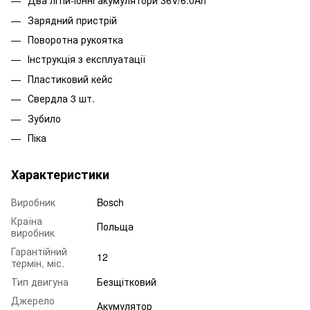
Два літій-іонні акумулятори 36V/6.0Ah
Зарядний пристрій
Поворотна рукоятка
Інструкція з експлуатації
Пластиковий кейс
Свердла 3 шт.
Зубило
Піка
Характеристики
Виробник
Bosch
Країна
Польща
виробник
Гарантійний
12
термін, міс.
Тип двигуна
Безщітковий
Джерело
Акумулятор