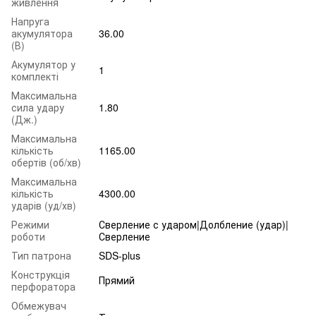
живлення
Напруга
акумулятора
36.00
(В)
Акумулятор у
1
комплекті
Максимальна
сила удару
1.80
(Дж.)
Максимальна
кількість
1165.00
обертів (об/хв)
Максимальна
кількість
4300.00
ударів (уд/хв)
Режими
Сверление с ударом|Долбление (удар)|
роботи
Сверление
Тип патрона
SDS-plus
Конструкція
Прямий
перфоратора
Обмежувач