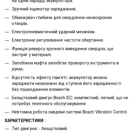
на одній зарядці акумулятора.
Зручний індикатор заряджання.
Обмежувач глибини для свердління ненаскрізних
отворів.
Електропневматичний ударний механізм.
Електронне регулювання частоти обертання.
Функція реверсу зручного виведення свердла, що
застряг у матеріалі.
Запобіжна муфта запобігає провороту інструмента в
руках.
Відсутність ефекту пам'яті: акумулятор можна
заряджати незалежно від ступеня його зарядженості
без пошкодження елементів
Безщітковий двигун Bosch-EC: компактний, легкий, що не
потребує технічного обслуговування
Невтомна робота завдяки системі Bosch Vibration Control
ХАРАКТЕРИСТИКИ
:
Тип двигуна: - безщітковий.