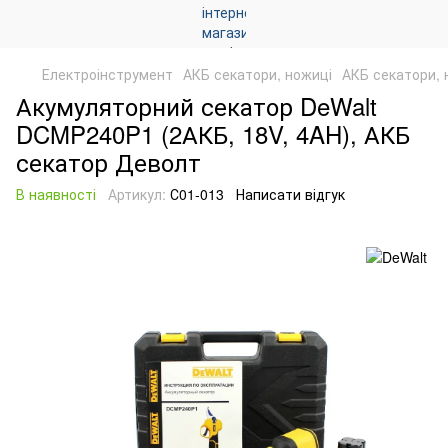
Електроінструмент
АКБ секатори, ножиці
АКБ секатори, 
Акумуляторний секатор DeWalt
DCMP240P1 (2АКБ, 18V, 4AH), АКБ
секатор Деволт
В наявності
Артикул:
С01-013
Написати відгук