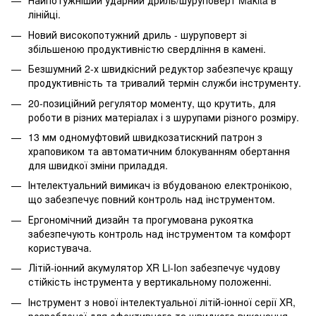
Найпотужніший ударний дриль/шуруповерт Makita в
лінійці.
Новий високопотужний дриль - шуруповерт зі
збільшеною продуктивністю свердління в камені.
Безшумний 2-х швидкісний редуктор забезпечує кращу
продуктивність та тривалий термін служби інструменту.
20-позиційний регулятор моменту, що крутить, для
роботи в різних матеріалах і з шурупами різного розміру.
13 мм одномуфтовий швидкозатискний патрон з
храповиком та автоматичним блокуванням обертання
для швидкої зміни приладдя.
Інтелектуальний вимикач із вбудованою електронікою,
що забезпечує повний контроль над інструментом.
Ергономічний дизайн та прогумована рукоятка
забезпечують контроль над інструментом та комфорт
користувача.
Літій-іонний акумулятор XR Li-Ion забезпечує чудову
стійкість інструмента у вертикальному положенні.
Інструмент з нової інтелектуальної літій-іонної серії XR,
розробленої для ефективного та швидкого виконання