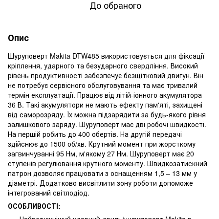
До обраного
Опис
Шуруповерт Makita DTW485 використовується для фіксації
кріплення, ударного та безударного свердління. Високий
рівень продуктивності забезпечує безщітковий двигун. Він
не потребує сервісного обслуговування та має тривалий
термін експлуатації. Працює від літій-іонного акумулятора
36 В. Такі акумулятори не мають ефекту пам'яті, захищені
від саморозряду. Їх можна підзарядити за будь-якого рівня
залишкового заряду. Шуруповерт має дві робочі швидкості.
На першій робить до 400 обертів. На другій передачі
здійснює до 1500 об/хв. Крутний момент при жорсткому
загвинчуванні 95 Нм, м'якому 27 Нм. Шуруповерт має 20
ступенів регулювання крутного моменту. Швидкозатискний
патрон дозволяє працювати з оснащенням 1,5 – 13 мм у
діаметрі. Додатково висвітлити зону роботи допоможе
інтегрований світлодіод.
ОСОБЛИВОСТІ: