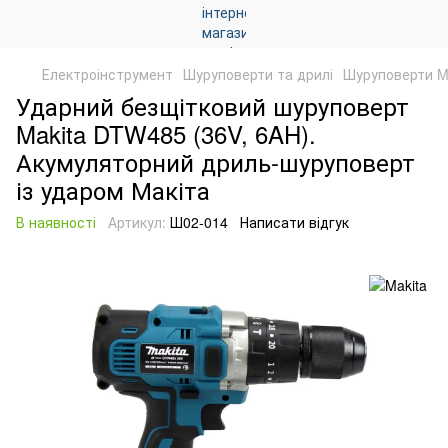
Електроінструмент
Шуруповерти та дрилі
Шуруповерти M
Ударний безщітковий шуруповерт
Makita DTW485 (36V, 6AH).
Акумуляторний дриль-шуруповерт
із ударом Макіта
В наявності
Артикул:
Ш02-014
Написати відгук