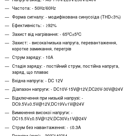
Частота: - 50Hz/60Hz
Форма сигналу: - модифікована синусоїда (THD<3%)
Ефективність: - ≥92%
Захист від нагрівання: - 65ºC±5ºC
Захист: - висока/низька напруга, перевантаження,
коротке замикання, перегрів
Струм заряду: - 10А
Стадія заряду: - постійний струм, постійна напруга,
заряд, що плаває
Вхідна напруга: - DC 12V
Діапазон напруги: - DC10V-15V@12V,DC20V-30V@24V
Відключення при низькій напрузі: -
DC9.5V±0.5V@12V,DC19V±1V@24V
Вимкнення високої напруги: -
DC15.5V±0.5V@12V,DC30V±1V@24V
Струм без навантаження: - ≤0.3A
Розміри (mm): - 203*140*64