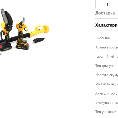
Доставка
Характери
Виробник
Країна вироб
Гарантійний т
Тип двигуна
Напруга акум
Місткість аку
Акумулятор у
Блокування к
Тип упаковки