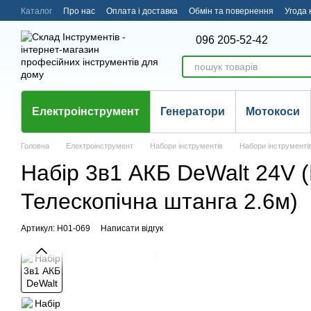
Перейти до основного контенту
Каталог
Про нас
Оплата і доставка
Обмін та повернення
Угода 
096 205-52-42
Електроінструмент
Генератори
Мотокоси
Головна
Електроінструмент
Набори інструментів
Набори інструменті
Набір 3в1 АКБ DeWalt 24V
Телескопічна штанга 2.6м)
Артикул: Н01-069
Написати відгук