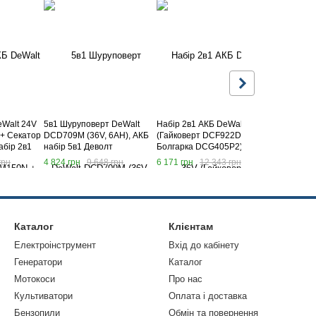
eWalt 24V
5в1 Шуруповерт DeWalt
Набір 2в1 АКБ DeWalt 36V
Набір 2в1 
+ Секатор
DCD709M (36V, 6AH), АКБ
(Гайковерт DCF922D2T +
(Шурупове
бір 2в1
набір 5в1 Деволт
Болгарка DCG405P2) Набір
Болгарка D
2в1 Деволт
2в1 Деволь
грн
4 824 грн
9 648 грн
6 171 грн
12 343 грн
4 690 грн
Каталог
Клієнтам
Електроінструмент
Вхід до кабінету
Генератори
Каталог
Мотокоси
Про нас
Культиватори
Оплата і доставка
Бензопили
Обмін та повернення