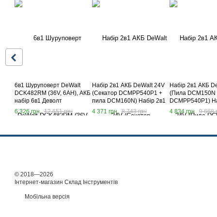
6в1 Шуруповерт DeWalt
Набір 2в1 АКБ DeWalt 24V
Набір 2в1 АКБ D
DCK482RM (36V, 6AH), АКБ
(Секатор DCMPP540P1 +
(Пила DCM150N 
набір 6в1 Деволт
пила DCM160N) Набір 2в1
DCMPP540P1) На
Деволт
Девалт
6 326 грн
12 651 грн
4 371 грн
8 743 грн
4 834 грн
9 668 
© 2018—2026
Інтернет-магазин Склад Інструментів
Мобільна версія