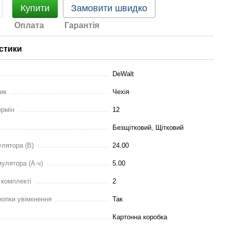
Купити
Замовити швидко
Оплата
Гарантія
стики
DeWalt
ник
Чехія
ермін
12
Безщітковий, Щітковий
улятора (В)
24.00
мулятора (А·ч)
5.00
 комплекті
2
нопки увімкнення
Так
Картонна коробка