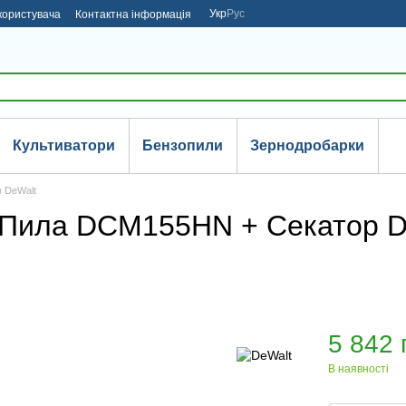
Укр
Рус
користувача
Контактна інформація
Культиватори
Бензопили
Зернодробарки
в DeWalt
 (Пила DCM155HN + Секатор D
5 842 
В наявності