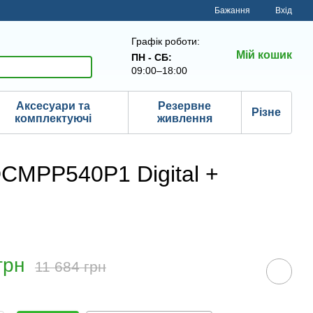
Бажання
Вхід
Графік роботи:
Мій кошик
ПН - СБ:
09:00–18:00
Аксесуари та
Резервне
Різне
комплектуючі
живлення
CMPP540P1 Digital +
грн
11 684 грн