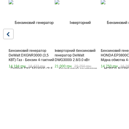
Бензиновий генератор
Інверторний бензиновий
Бензиновий ген
DeWalt DXGNR3000 (3,5
генератор DeWalt
HONDA EP3800CX
КВТ) Газ - Бензин 4-тактний
DWG3000i 2.8/3.0 кВт
Мідна обмотка 4
генератор Деволт
бензогенератор
14 194 грн
18 433 грн
21 000 грн
29 250 грн
14 750 грн
16 26