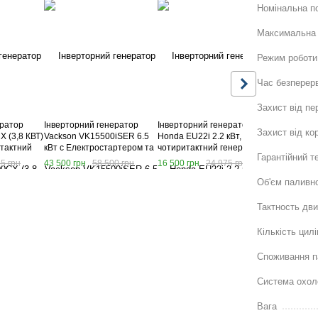
Номінальна п
Максимальна 
Режим роботи
Час безперер
Захист від п
ератор
Інверторний генератор
Інверторний генератор
Інверторни
Захист від ко
 (3,8 КВТ)
Vackson VK15500iSER 6.5
Honda EU22i 2.2 кВт,
Honda EU30
-тактний
кВт с Електростартером та
чотиритактний генератор
тихий бенз
Гарантійний т
 Хонда
Пультом ДК, тихий
Хонда
генератор 
5 грн
43 500 грн
58 500 грн
16 500 грн
24 975 грн
23 600 грн
бензиновий генератор
Об'єм паливн
Тактность дв
Кількість цилі
Споживання п
Система охол
Вага