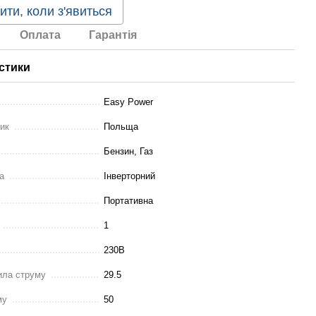
ити, коли з'явиться
Оплата
Гарантія
стики
Easy Power
ник
Польща
Бензин, Газ
а
Інверторний
Портативна
1
230В
ила струму
29.5
му
50