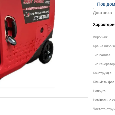
Повідом
Доставка
Характери
Виробник
Країна вироб
Тип палива
Тип генератор
Конструкція
Кількість фаз
Напруга
Номінальна с
Частота стру