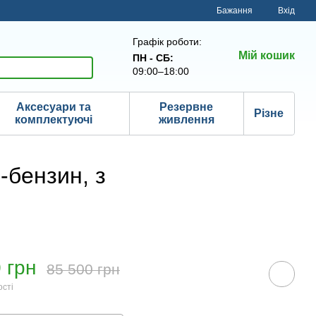
Бажання
Вхід
Графік роботи:
Мій кошик
ПН - СБ:
09:00–18:00
Аксесуари та
Резервне
Різне
комплектуючі
живлення
-бензин, з
 грн
85 500 грн
ості