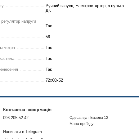
ку
Ручний запуск, Електростартер, з пульта
ДК
 регулятор напруги
Так
56
льтметра
Так
 мастила
Так
ренесення
Так
72х60х52
Контактна інформація
096 205-52-42
Одеса, вул. Базова 12
Мапа проїзду
Написати в Telegram