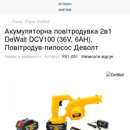
Різне
Різне DeWalt
Акумуляторна повітродувка 2в1
DeWalt DCV100 (36V, 6AH).
Повітродув-пилосос Деволт
Немає в наявності
Артикул:
Р01-051
Написати відгук