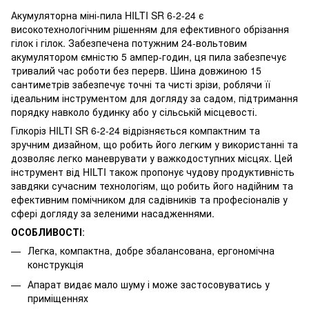
Акумуляторна міні-пила HILTI SR 6-2-24 є
високотехнологічним рішенням для ефективного обрізання
гілок і гілок. Забезпечена потужним 24-вольтовим
акумулятором ємністю 5 ампер-годин, ця пила забезпечує
тривалий час роботи без перерв. Шина довжиною 15
сантиметрів забезпечує точні та чисті зрізи, роблячи її
ідеальним інструментом для догляду за садом, підтримання
порядку навколо будинку або у сільській місцевості.
Гілкоріз HILTI SR 6-2-24 відрізняється компактним та
зручним дизайном, що робить його легким у використанні та
дозволяє легко маневрувати у важкодоступних місцях. Цей
інструмент від HILTI також пропонує чудову продуктивність
завдяки сучасним технологіям, що робить його надійним та
ефективним помічником для садівників та професіоналів у
сфері догляду за зеленими насадженнями.
ОСОБЛИВОСТІ
:
Легка, компактна, добре збалансована, ергономічна
конструкція
Апарат видає мало шуму і може застосовуватись у
приміщеннях