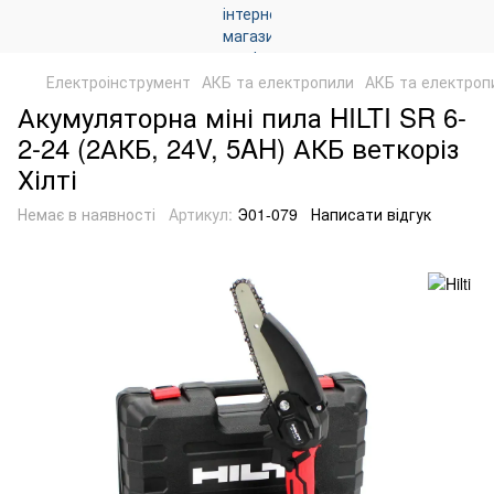
Електроінструмент
АКБ та електропили
АКБ та електропил
Акумуляторна міні пила HILTI SR 6-
2-24 (2АКБ, 24V, 5AH) АКБ веткоріз
Хілті
Немає в наявності
Артикул:
Э01-079
Написати відгук