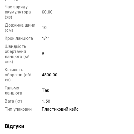
Час заряду
акумулятора
60.00
(хв)
Довжина шини
10
(см)
Крок ланцюга
1/4"
Швидкість
обертання
8
ланцюга (м/
сек)
Кількість
оборотів (об/
4800.00
хв)
Гальмо
Так
ланцюга
Вага (кг)
1.50
Тип упаковки
Пластиковий кейс
Відгуки