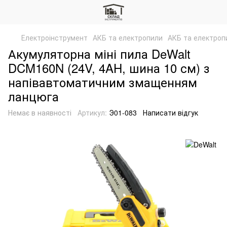
Електроінструмент
АКБ та електропили
АКБ та електроп
Акумуляторна міні пила DeWalt
DCM160N (24V, 4AH, шина 10 см) з
напівавтоматичним змащенням
ланцюга
Немає в наявності
Артикул:
Э01-083
Написати відгук