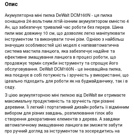
Опис
Акумуляторна міні пилка DeWalt DCM160N - ця пилка
оснащена 24-вольтним літій-іонним акумулятором ємністю 4
Ач, що забезпечує тривалий час роботи без перерв. Шина
пили має довжину 10 см, що дозволяє легко маніпулювати
інструментом та виконувати точні різи. Однією з найбільш
значущих особливостей цієї моделі є напівавтоматична
система мастила ланцюга, яка забезпечує надійне та
ефективне змащування ланцюга в процесі роботи, що
продовжує термін служби інструменту та спрощує його
обслуговування. DeWalt DCM160N - це інноваційна пилка,
яка поєднує в собі потужність і зручність у використанні, що
ідеально підходить для роботи як на будмайданчику, так і в
саду.
З цією акумуляторною міні пилкою від DeWalt ви отримаєте
максимальну продуктивність та зручність при різанні
деревини. Її легкий і портативний дизайн робить її відмінним
вибором для різних завдань, розпилювання гілок або
створення декоративних елементів з дерева. А завдяки
автоматичному змащуванню ланцюга ви зможете забути
про ручний догляд за інструментом та зосередитись на